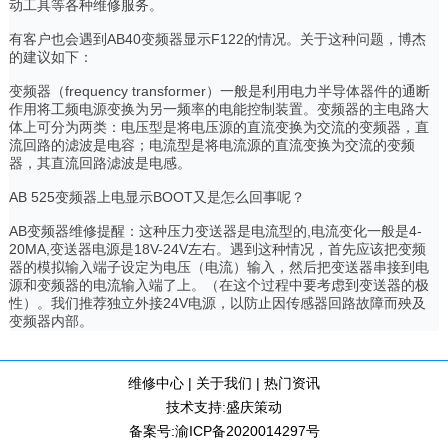
动工具等各种维修服务。
有客户也会遇到AB40变频器显示F122的情况。关于这种问题，博杰
的建议如下：
变频器（frequency transformer）一般是利用电力半导体器件的通断
作用将工频电源变换为另一频率的电能控制装置。变频器的主电路大
体上可分为两类：电压型是将电压源的直流变换为交流的变频器，直
流回路的滤波是电容；电流型是将电流源的直流变换为交流的变频
器，其直流回路滤波是电感。
AB 525变频器上电显示BOOT又是怎么回事呢？
AB变频器维修提醒：这种压力变送器是电流型的,电流变化一般是4-
20MA,变送器电源是18V-24V左右。遇到这种情况，首先应该把变频
器的模拟输入端子设定为电压（电流）输入，然后把变送器串接到电
源和变频器的电流输入端了上。（在这个过程中要考虑到变送器的极
性）。我们推荐独立外接24V电源，以防止因传感器回路故障而殃及
变频器内部。
维修中心
|
关于我们
|
热门资讯
技术支持:
盛庆策动
备案号:
渝ICP备2020014297号