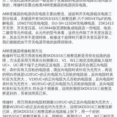
示，导致此故障的原因一般是由于变频器的电源供应电路出现问题导
致的，维修时应重点检查ABB变频器的电源供应电路。
ABB变频器的电源供应电路主要由整流、滤波和开关电源稳压电路三
部分组成，关键器件有SKD53/16S三相整流桥,六个385V470µF的电
解电容、10W270Ω充电电阻、GU-SH-115DM充电继电器、2SK1413
开关管、开关变压器、UC3844脉宽调制集成电路及一些电阻、电容、
二极管等元件组成。从元件的型号来看，这些元件除了开关变压器之
外，其余元件并不是很特殊，检修这个故障时只要开关变压器不坏，
我们都能把由于开关电源导致的故障排除掉。
ABB变频器维修检测方法
检修时可以用万用表先检测SKD53/16三相整流桥是否存在短路的故
障，方法是采用万用表分别测量U1、V1、W1三相交流电源输入端对
UC+、UC-两个端子之间的正反电阻，正常时应该符合测正向电阻
时，表针应有几百欧的电阻值，测反向电阻时表针应为无穷大，再说
的明白些就是U1对UC+的正向电阻为几百欧的电阻值，反向电阻时表
针应为无穷大， V1对UC+的正向电阻为几百欧的电阻值，反向电阻时
表针应为无穷大，W1对UC+的正向电阻为几百欧的电阻值，反向电阻
时表针应为无穷大.符合这个测量值，说明所测得SKD53/16三相整流
桥是好的，否者说明其已坏。
维修时，用万用表的电阻档测量U1对UC+的正反向电阻都为无穷大，
测量W1对UC+的正反向组也均为无穷大，说明SKD53/16三相整流桥
已坏，把SKD53/16三相整流桥从电路板上拆下，用一个好的
SKD53/16三相整流桥装上去，焊接好，再测试U1、V1、W1三相交流