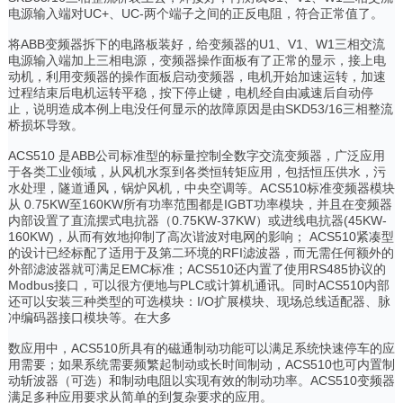
电源输入端对UC+、UC-两个端子之间的正反电阻，符合正常值了。
将ABB变频器拆下的电路板装好，给变频器的U1、V1、W1三相交流
电源输入端加上三相电源，变频器操作面板有了正常的显示，接上电
动机，利用变频器的操作面板启动变频器，电机开始加速运转，加速
过程结束后电机运转平稳，按下停止键，电机经自由减速后自动停
止，说明造成本例上电没任何显示的故障原因是由SKD53/16三相整流
桥损坏导致。
ACS510 是ABB公司标准型的标量控制全数字交流变频器，广泛应用
于各类工业领域，从风机水泵到各类恒转矩应用，包括恒压供水，污
水处理，隧道通风，锅炉风机，中央空调等。ACS510标准变频器模块
从 0.75KW至160KW所有功率范围都是IGBT功率模块，并且在变频器
内部设置了直流摆式电抗器（0.75KW-37KW）或进线电抗器(45KW-
160KW)，从而有效地抑制了高次谐波对电网的影响； ACS510紧凑型
的设计已经标配了适用于及第二环境的RFI滤波器，而无需任何额外的
外部滤波器就可满足EMC标准；ACS510还内置了使用RS485协议的
Modbus接口，可以很方便地与PLC或计算机通讯。同时ACS510内部
还可以安装三种类型的可选模块：I/O扩展模块、现场总线适配器、脉
冲编码器接口模块等。在大多
数应用中，ACS510所具有的磁通制动功能可以满足系统快速停车的应
用需要；如果系统需要频繁起制动或长时间制动，ACS510也可内置制
动斩波器（可选）和制动电阻以实现有效的制动功率。ACS510变频器
满足多种应用要求从简单的到复杂要求的应用。