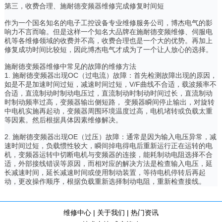
第三，收费合理、施耐德变频器维修完成修复时间短
作为一个国名知名的电子工控设备专业维修服务公司，博杰电气的影
响力不言而喻。但是这样一个知名大品牌在施耐德变频维修、伺服电
机等各维修领域的收费并不高，收费合理也是一个大的优势。再加上
修复成功时间比较短，因此博杰电气才成为了一个让人放心的选择。
施耐德变频器维修中常见的故障的维修方法
1. 施耐德变频器出现OC（过电流）故障：首先检测故障出现的原因，
如是不是加速时间过短，减速时间过短，V/F曲线不合适，载波频率不
合适，直流制动时制动电压过，直流制动时制动时间过长，直流制动
时制动频率过高，变频器输出侧短路， 变频器瞬间停止输出，对旋转
中电机实施再起动，变频器周围环境温度过高，电机堵转或负载太重
等因素。然后根据具体因素维修解决。
2. 施耐德变频器出现OE（过压）故障：通常是因为输入电压异常，减
速时间过短，负载惯性较大，瞬间掉电得电后重新运行正在运转的电
机，变频器运转中切断电机与变频器的连接，能耗制动电阻选择不合
适，外部接线错误等原因，而相对应的解决方法是检查输入电压，延
长减速时间，延长减速时间或使用制动装置，等待电机停转后再起
动，更改操作顺序，根据负载重新选择制动电阻，重新检查接线。
维修中心
|
关于我们
|
热门资讯