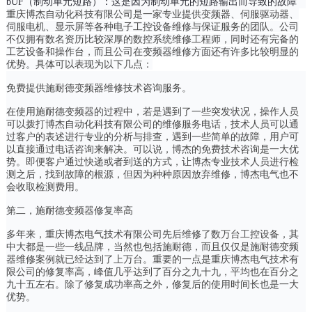
bUF（制动单元短路）：这是因为制动单元的短路输出而导致的故障
重庆博杰自动化科技有限公司是一家专业提供变频器、伺服驱动器、
伺服电机、显示屏等各种电子工控设备维修与保证服务的团队。公司
不仅拥有数名资历比较深厚的数控系统维修工程师，同时还有完备的
工艺设备和操作台，而且公司在变频器维修方面还有许多比较明显的
优势。具体可以表现为以下几点：
免费提供施耐德变频器维修技术咨询服务。
在使用施耐德变频器的过程中，若是遇到了一些突发状况，操作人员
可以拨打博杰自动化科技有限公司的维修服务电话，技术人员可以通
过客户的表述进行专业的分析与排查，遇到一些简单的故障，用户可
以直接通过电话咨询来解决。可以说，博杰的免费技术咨询是一大优
势。即便客户通过快递或者到送的方式，让博杰专业技术人员进行检
测之后，找到故障的根源，但因为种种原因放弃维修，博杰电气也不
会收取检测费用。
第二，施耐德变频器修复率高
多年来，重庆博杰电气技术有限公司先后维修了数万台工控设备，其
中大都是一些一线品牌，当然也包括施耐德，而且仅仅是施耐德变频
器维修案例就已经达到了上万台。重要的一点是重庆博杰电气技术有
限公司的修复率高，峰值几乎达到了百分之九十九，平均也在百分之
九十五左右。除了修复成功率高之外，修复后的使用时间长也是一大
优势。