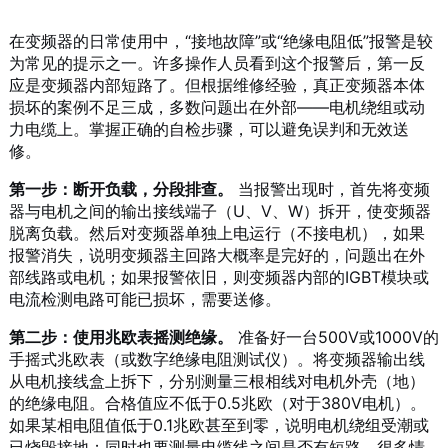
在变频器的日常使用中，“接地故障”或“绝缘电阻低”报警是较
为常见的提示之一。许多操作人员看到这个报警后，第一反
应是变频器内部短路了。但根据维修经验，真正变频器本体
损坏的案例不足三成，多数问题出在外部——电机绕组或动
力电缆上。掌握正确的自检步骤，可以避免误判和无效送
修。
第一步：断开负载，分段排查。
当报警出现时，首先将变频
器与电机之间的输出接线端子（U、V、W）拆开，使变频器
脱离负载。然后对变频器单独上电运行（不接电机），如果
报警消失，说明变频器主回路大概率是完好的，问题出在外
部线路或电机；如果报警依旧，则变频器内部的IGBT模块或
电流检测电路可能已损坏，需要送修。
第二步：使用兆欧表摇测绝缘。
准备好一台500V或1000V的
手摇式兆欧表（或数字绝缘电阻测试仪）。将变频器输出线
从电机接线盒上拆下，分别测量三根相线对电机外壳（地）
的绝缘电阻。合格值应不低于0.5兆欧（对于380V电机）。
如果某相电阻值低于0.1兆欧甚至到零，说明电机绕组受潮或
已烧毁接地；同时也要测量电缆线之间是否有短路。很多情