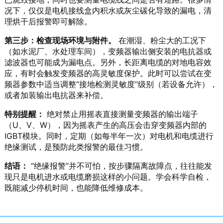
况下，仅仅是电机接线盒内积水或灰尘碳化导致的漏电，清
理烘干后报警即可解除。
第三步：检查现场环境与附件。
在潮湿、粉尘大的工况下
（如水泥厂、水处理车间），变频器输出侧安装的电抗器或
滤波器也可能成为漏电点。另外，长距离电缆的对地电容效
应，有时会触发变频器的高灵敏度保护。此时可以尝试在变
频器参数中适当调整“接地检测灵敏度”级别（若设备允许），
或者加装输出电抗器来补偿。
特别提醒：
绝对禁止用摇表直接测量变频器的输出端子
（U、V、W），因为摇表产生的高压会击穿变频器内部的
IGBT模块。同时，定期（如每半年一次）对电机和电缆进行
绝缘测试，是预防此类报警的最佳习惯。
结语：
“绝缘报警”并不可怕，按步骤隔离故障点，往往能发
现只是电机进水或电缆磨损这样的小问题。学会科学自检，
既能减少停机时间，也能降低维修成本。